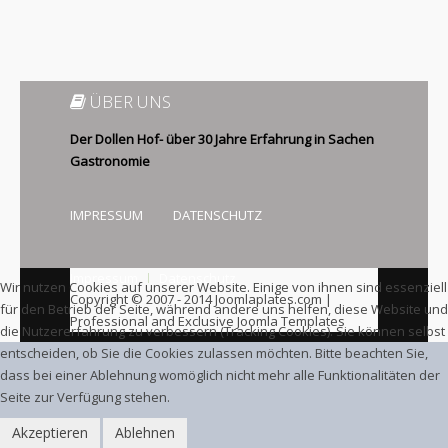
ÜBER UNS
Der Dollen Hof- über 30 Jahre Erfahrung in Sachen
Gastronomie
IMPRESSUM
DATENSCHUTZ
Impressum
Datenschutz
Wir nutzen Cookies auf unserer Website. Einige von ihnen sind essenziell
Copyright © 2007 - 2014 Joomlaplates.com |
für den Betrieb der Seite, während andere uns helfen, diese Website und
Professional and Exclusive Joomla Templates
die Nutzererfahrung zu verbessern (Tracking Cookies). Sie können selbst
entscheiden, ob Sie die Cookies zulassen möchten. Bitte beachten Sie,
dass bei einer Ablehnung womöglich nicht mehr alle Funktionalitäten der
Seite zur Verfügung stehen.
Akzeptieren
Ablehnen